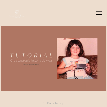
2025
Crea tu propia 
historia
↑
Back to Top